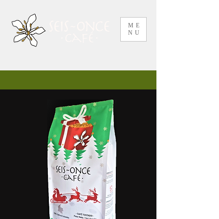
ME
NU