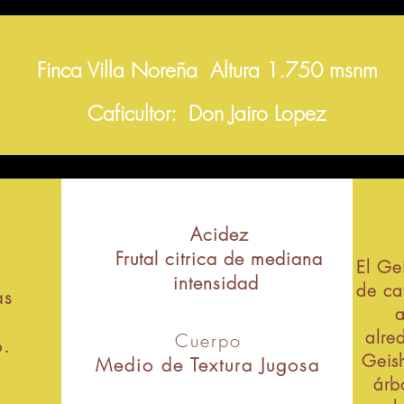
Finca Villa Noreña Altura 1.750 msnm
Caficultor: Don Jairo Lopez
Acidez
Frutal citrica de mediana
El Ge
intensidad
de ca
as
a
alre
Cuerpo
o.
Geish
Medio de Textura Jugosa
árb