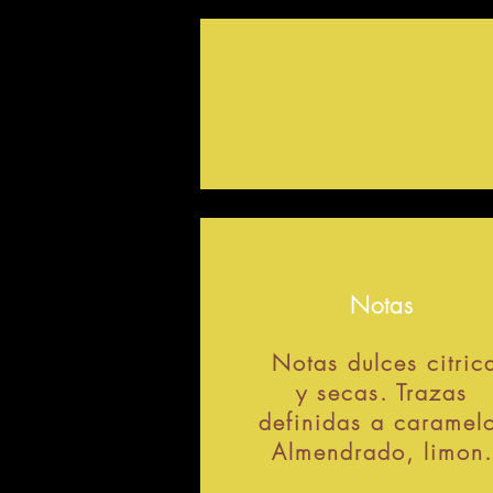
Notas
Notas dulces citric
y secas. Trazas
definidas a caramel
Almendrado, limon.