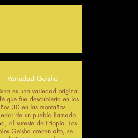
Variedad Geisha
isha es una variedad original
fé que fue descubierta en los
ños 30 en las montañas
dedor de un pueblo llamado
a, al sureste de Etiopía. Los
oles Geisha crecen alto, se